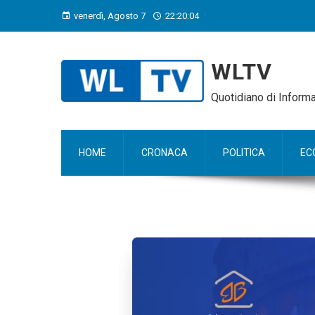
venerdì, Agosto 7
22:20:06
WLTV
Quotidiano di Infor
HOME
CRONACA
POLITICA
EC