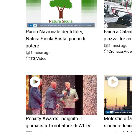
Parco Nazionale degli Iblei,
Faida a Catani
Natura Sicula Basta giochi di
piazza: tre ar
potere
2 mesi ago
Cronaca
,
Vide
1 mese ago
TG
,
Video
Penalty Awards: insignito il
Molestie olfat
giornalista Trombatore di WLTV
sindaco denun