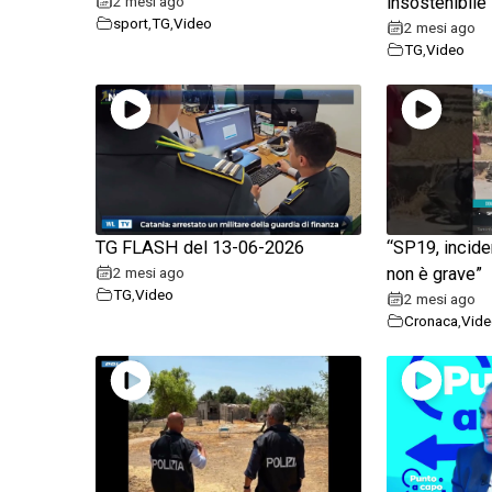
2 mesi ago
insostenibile
sport
,
TG
,
Video
2 mesi ago
TG
,
Video
TG FLASH del 13-06-2026
“SP19, incide
2 mesi ago
non è grave”
TG
,
Video
2 mesi ago
Cronaca
,
Vide