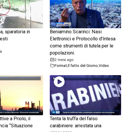
a, sparatoria in
Beniamino Scarinci: Nasi
resti
Elettronici e Protocollo d’Intesa
come strumenti di tutela per le
o
popolazioni.
2 mesi ago
Format
,
Il fatto del Giorno
,
Video
tive a Priolo, il
Tenta la truffa del falso
cia “Situazione
carabiniere: arrestata una