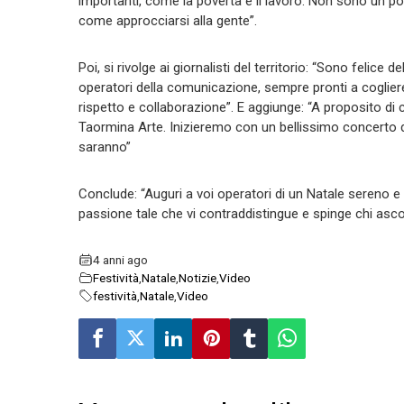
importanti, come la povertà e il lavoro. Non sono un poli
come approcciarsi alla gente”.
Poi, si rivolge ai giornalisti del territorio: “Sono felice
operatori della comunicazione, sempre pronti a cogliere l
rispetto e collaborazione”. E aggiunge: “A proposito di 
Taormina Arte. Inizieremo con un bellissimo concerto di
saranno”
Conclude: “Auguri a voi operatori di un Natale sereno 
passione tale che vi contraddistingue e spinge chi ascolt
4 anni ago
Festività
,
Natale
,
Notizie
,
Video
festività
,
Natale
,
Video