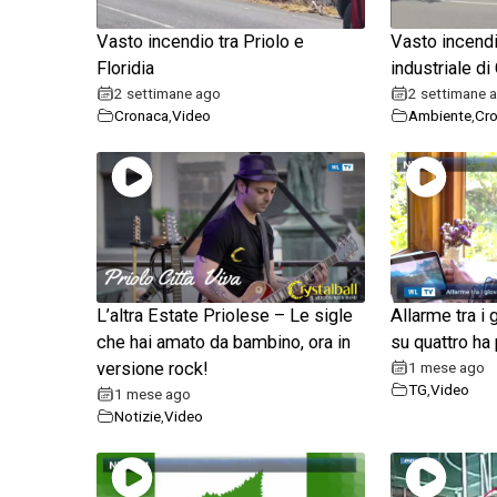
Vasto incendio tra Priolo e
Vasto incendi
Floridia
industriale di
2 settimane ago
2 settimane 
Cronaca
,
Video
Ambiente
,
Cr
L’altra Estate Priolese – Le sigle
Allarme tra i
che hai amato da bambino, ora in
su quattro ha
versione rock!
1 mese ago
TG
,
Video
1 mese ago
Notizie
,
Video