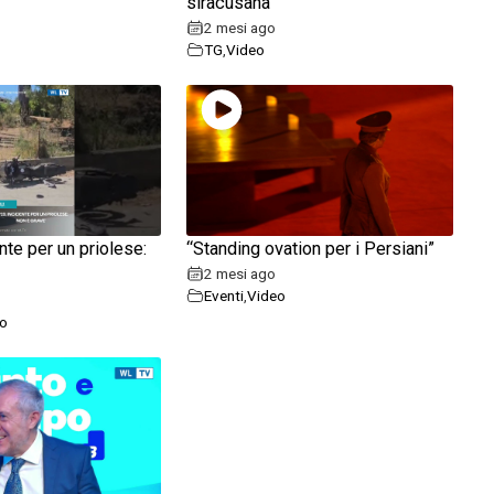
”
siracusana
2 mesi ago
TG
,
Video
nte per un priolese:
“Standing ovation per i Persiani”
2 mesi ago
Eventi
,
Video
o