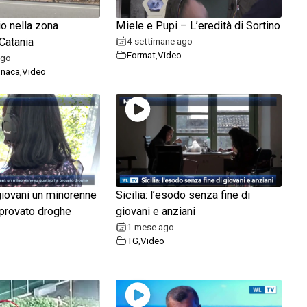
o nella zona
Miele e Pupi – L’eredità di Sortino
 Catania
4 settimane ago
Format
,
Video
ago
onaca
,
Video
 giovani un minorenne
Sicilia: l’esodo senza fine di
 provato droghe
giovani e anziani
1 mese ago
TG
,
Video