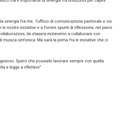
tico ma è importante la sinergia fra istituzioni per capire
 della sinergia fra me, l’ufficio di comunicazione pastorale e voi
e nostre iniziative e a fornire spunti di riflessione, nel pieno
collaborazioni, da stasera inizieremo a collaborare con
 musica sinfonica. Ma sarà la prima fra le iniziative che ci
e gioioso. Spero che possiate lavorare sempre con quella
a e legge a riflettere”.