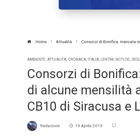
Home
Attualità
Consorzi di Bonifica: mancata re
AMBIENTE
,
ATTUALITÀ
,
CRONACA
,
ITALIA
,
LENTINI
,
NOTIZIE
,
SICI
Consorzi di Bonific
di alcune mensilità 
CB10 di Siracusa e L
Redazione
19 Aprile 2019