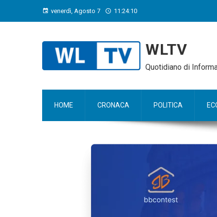
venerdì, Agosto 7
11:24:11
WLTV
Quotidiano di Infor
HOME
CRONACA
POLITICA
EC