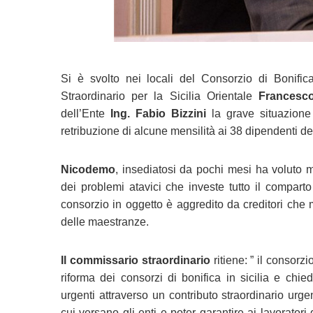
Si è svolto nei locali del Consorzio di Bonifi
Straordinario per la Sicilia Orientale
Francesc
dell’Ente
Ing. Fabio Bizzini
la grave situazion
retribuzione di alcune mensilità ai 38 dipendenti d
Nicodemo
, insediatosi da pochi mesi ha voluto m
dei problemi atavici che investe tutto il comparto
consorzio in oggetto è aggredito da creditori che m
delle maestranze.
Il commissario straordinario
ritiene: ” il consorz
riforma dei consorzi di bonifica in sicilia e chi
urgenti attraverso un contributo straordinario urg
cui versano gli enti e poter garantire ai lavoratori 