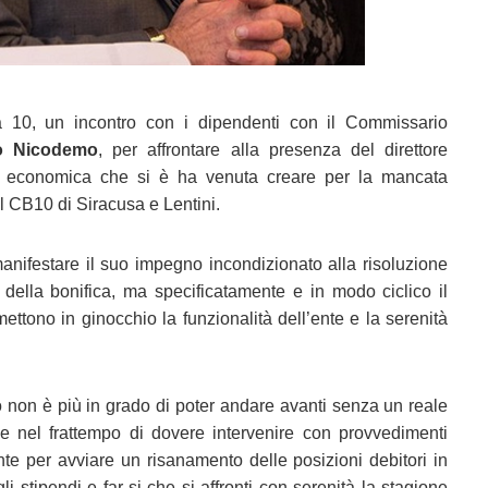
ca 10, un incontro con i dipendenti con il Commissario
o Nicodemo
, per affrontare alla presenza del direttore
e economica che si è ha venuta creare per la mancata
el CB10 di Siracusa e Lentini.
anifestare il suo impegno incondizionato alla risoluzione
 della bonifica, ma specificatamente e in modo ciclico il
ettono in ginocchio la funzionalità dell’ente e la serenità
io non è più in grado di poter andare avanti senza un reale
ede nel frattempo di dovere intervenire con provvedimenti
ente per avviare un risanamento delle posizioni debitori in
gli stipendi e far si che si affronti con serenità la stagione