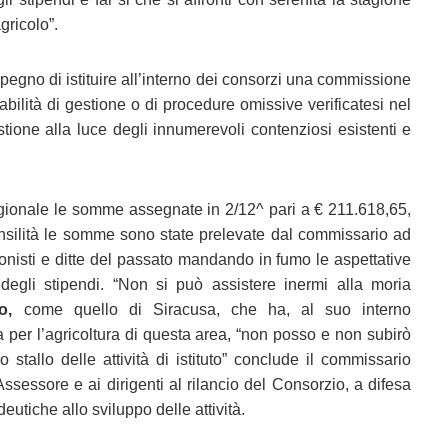
gricolo”.
mpegno di istituire all’interno dei consorzi una commissione
abilità di gestione o di procedure omissive verificatesi nel
stione alla luce degli innumerevoli contenziosi esistenti e
egionale le somme assegnate in 2/12^ pari a € 211.618,65,
silità le somme sono state prelevate dal commissario ad
sionisti e ditte del passato mandando in fumo le aspettative
degli stipendi. “Non si può assistere inermi alla moria
o,
come quello di Siracusa, che ha, al suo interno
za per l’agricoltura di questa area, “non posso e non subirò
tallo delle attività di istituto” conclude il commissario
ssessore e ai dirigenti al rilancio del Consorzio, a difesa
deutiche allo sviluppo delle attività.