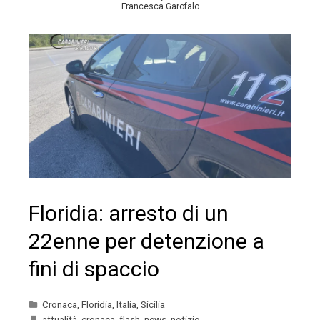
Francesca Garofalo
Floridia: arresto di un
22enne per detenzione a
fini di spaccio
Cronaca
,
Floridia
,
Italia
,
Sicilia
attualità
,
cronaca
,
flash
,
news
,
notizie