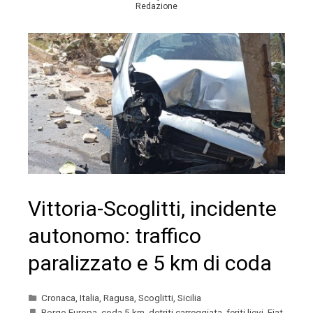
Redazione
Vittoria-Scoglitti, incidente
autonomo: traffico
paralizzato e 5 km di coda
Cronaca
,
Italia
,
Ragusa
,
Scoglitti
,
Sicilia
Borgo Europa
,
coda 5 km
,
detriti carreggiata
,
feriti lievi
,
Fiat