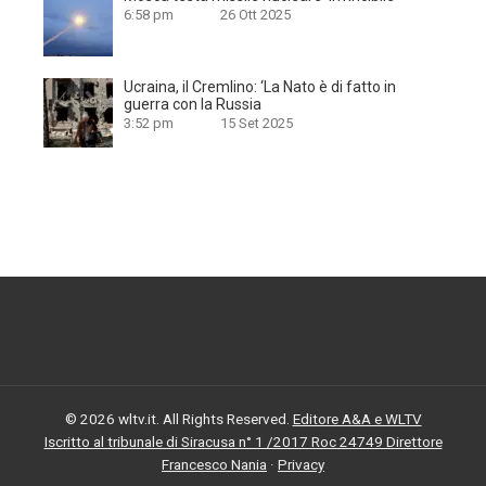
6:58 pm
26 Ott 2025
Ucraina, il Cremlino: ‘La Nato è di fatto in
guerra con la Russia
3:52 pm
15 Set 2025
© 2026 wltv.it. All Rights Reserved.
Editore A&A e WLTV
Iscritto al tribunale di Siracusa n° 1 /2017 Roc 24749 Direttore
Francesco Nania
·
Privacy