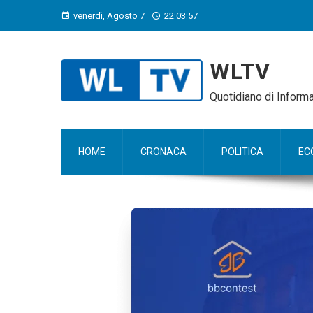
venerdì, Agosto 7
22:03:58
WLTV
Quotidiano di Infor
HOME
CRONACA
POLITICA
EC