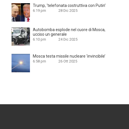
Trump, ‘telefonata costruttiva con Putin’
6:19 pm
28 Dic 2025
Autobomba esplode nel cuore di Mosca,
ucciso un generale
6:10 pm
24 Dic 2025
Mosca testa missile nucleare ‘invincibile’
6:58 pm
26 Ott 2025