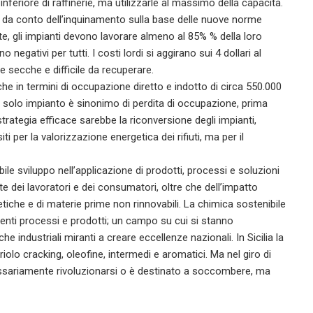
inferiore di raffinerie, ma utilizzarle al massimo della capacità.
ere da conto dell’inquinamento sulla base delle nuove norme
ite, gli impianti devono lavorare almeno al 85% % della loro
 negativi per tutti. I costi lordi si aggirano sui 4 dollari al
te secche e difficile da recuperare.
he in termini di occupazione diretto e indotto di circa 550.000
un solo impianto è sinonimo di perdita di occupazione, prima
trategia efficace sarebbe la riconversione degli impianti,
i per la valorizzazione energetica dei rifiuti, ma per il
bile sviluppo nell’applicazione di prodotti, processi e soluzioni
e dei lavoratori e dei consumatori, oltre che dell’impatto
iche e di materie prime non rinnovabili. La chimica sostenibile
cienti processi e prodotti; un campo su cui si stanno
he industriali miranti a creare eccellenze nazionali. In Sicilia la
iolo cracking, oleofine, intermedi e aromatici. Ma nel giro di
ssariamente rivoluzionarsi o è destinato a soccombere, ma