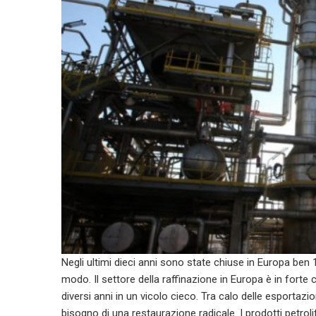
Negli ultimi dieci anni sono state chiuse in Europa ben 1
modo. Il settore della raffinazione in Europa è in forte c
diversi anni in un vicolo cieco. Tra calo delle esportazion
bisogno di una restaurazione radicale. I prodotti petroli