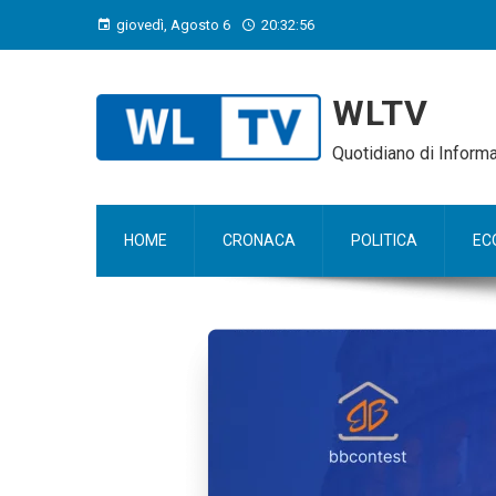
giovedì, Agosto 6
20:32:57
WLTV
Quotidiano di Infor
HOME
CRONACA
POLITICA
EC