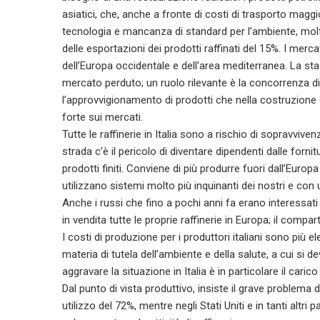
asiatici, che, anche a fronte di costi di trasporto magg
tecnologia e mancanza di standard per l’ambiente, molto in
delle esportazioni dei prodotti raffinati del 15%. I merca
dell’Europa occidentale e dell’area mediterranea. La sta
mercato perduto; un ruolo rilevante è la concorrenza di o
l’approvvigionamento di prodotti che nella costruzione 
forte sui mercati.
Tutte le raffinerie in Italia sono a rischio di sopravvi
strada c’è il pericolo di diventare dipendenti dalle fornit
prodotti finiti. Conviene di più produrre fuori dall’Euro
utilizzano sistemi molto più inquinanti dei nostri e con 
Anche i russi che fino a pochi anni fa erano interessati 
in vendita tutte le proprie raffinerie in Europa; il comp
I costi di produzione per i produttori italiani sono più el
materia di tutela dell’ambiente e della salute, a cui si 
aggravare la situazione in Italia è in particolare il carico 
Dal punto di vista produttivo, insiste il grave problema d
utilizzo del 72%, mentre negli Stati Uniti e in tanti altr