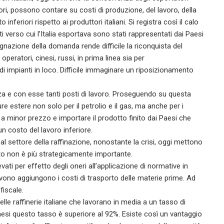
iori, possono contare su costi di produzione, del lavoro, della
feriori rispetto ai produttori italiani. Si registra così il calo
ti verso cui l’Italia esportava sono stati rappresentati dai Paesi
gnazione della domanda rende difficile la riconquista del
peratori, cinesi, russi, in prima linea sia per
di impianti in loco. Difficile immaginare un riposizionamento
venza e con esse tanti posti di lavoro. Proseguendo su questa
ure estere non solo per il petrolio e il gas, ma anche per i
pa a minor prezzo e importare il prodotto finito dai Paesi che
un costo del lavoro inferiore.
al settore della raffinazione, nonostante la crisi, oggi mettono
arto non è più strategicamente importante.
evati per effetto degli oneri all’applicazione di normative in
devono aggiungono i costi di trasporto delle materie prime. Ad
fiscale.
elle raffinerie italiane che lavorano in media a un tasso di
i paesi questo tasso è superiore al 92%. Esiste così un vantaggio