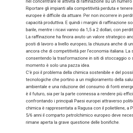
nel concentrare le attività di raffinazione su un numero 
Riportare gli impianti alla competitività perduta e ten
europee è difficile da attuare. Per non incorrere in perd
capacità produttiva. E quindi i margini di raffinazione sono
barile, mentre i ricavi vanno da 1,5 a 2 dollari, con perdi
La raffinazione ha finora avuto un valore strategico anc
posti di lavoro a livello europeo; la chiusura anche di 
ancora che di competitività per l’economia italiana. La s
consentendo la trasformazione in siti di stoccaggio o sit
momento è solo una pazza idea.
C’è poi il problema della chimica sostenibile e del possi
tecnologiche che portino a un miglioramento della salut
ambientale e una riduzione del consumo di fonti energet
è il futuro, sia per la parte connessa a rendere più effi
confrontando i principali Paesi europei attraverso politic
chimica è rappresentata a Ragusa con il polietilene, a Pr
5/6 anni il comparto petrolchimico europeo deve nece
rimane aperta la grave questione delle bonifiche.