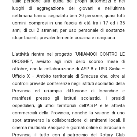
sulle persone alla guida dei propri automezzi e nei
luoghi di aggregazione dei giovani e nell’ultima
settimana hanno segnalato ben 20 persone, quasi tutti
uomini, compresi in una fascia di età tra i 17 ed i 35
anni, di cui 2 stranieri, per uso personale di sostanze
stupefacenti, prevalentemente cocaina e marijuana.
L’attività rientra nel progetto “UNIAMOCI CONTRO LE
DROGHE!”, avviato agli inizi dello scorso mese di
ottobre, con la collaborazione di ASP 8 e USR Sicilia –
Ufficio X – Ambito territoriale di Siracusa che, oltre ai
controlli prevede conferenze negli istituti scolastici della
Provincia ed un’ampia diffusione di locandine e
manifesti presso gli istituti scolastici, i presidi
ospedalieri, gli uffici territoriali dell’A.S.P. e le attività
commerciali della Provincia, nonché la visione di uno
spot attraverso la collaborazione di emittenti locali, il
cinema multisala Vasquez e giornali online di Siracusa e
Provincia, il tutto con il patrocinio del Rotary Club