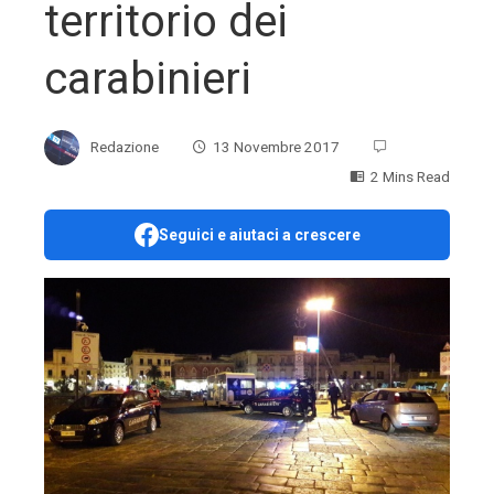
territorio dei
carabinieri
Redazione
13 Novembre 2017
2 Mins Read
Seguici e aiutaci a crescere
ebook
ter
edIn
erest