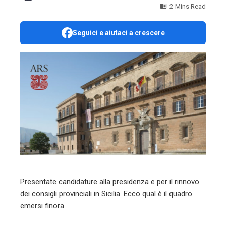
2 Mins Read
Seguici e aiutaci a crescere
ebook
ter
edIn
erest
mbleupon
l
Presentate candidature alla presidenza e per il rinnovo
dei consigli provinciali in Sicilia. Ecco qual è il quadro
emersi finora.