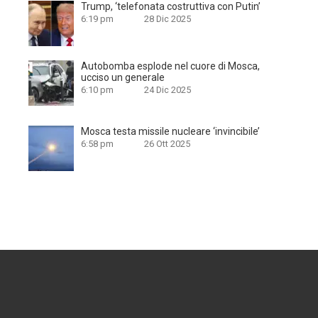
Trump, ‘telefonata costruttiva con Putin’
6:19 pm
28 Dic 2025
Autobomba esplode nel cuore di Mosca,
ucciso un generale
6:10 pm
24 Dic 2025
Mosca testa missile nucleare ‘invincibile’
6:58 pm
26 Ott 2025