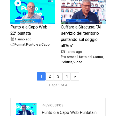
Punto e a Capo Web –
Cuffaro a Siracusa: “Al
22° puntata
servizio del territorio
1 anno ago
puntando sul seggio
Format
,
Punto e a Capo
all’Ars”
1 anno ago
Format
,
Il fatto del Giorno
,
Politica
,
Video
1
2
3
4
»
Page 1 of 4
PREVIOUS POST
Punto e a Capo Web Puntata n.