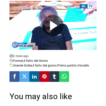
ebook
ter
edIn
erest
2 mesi ago
Format
,
Il fatto del Giorno
mbleupon
Grande Sicilia
,
il fatto del giorno
,
Prrimo partito
,
Vinciullo
l
You may also like