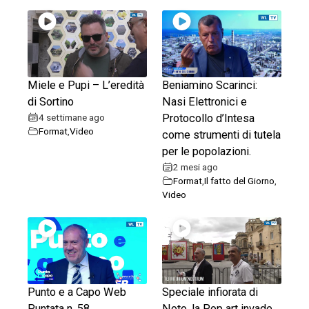
Miele e Pupi – L’eredità
Beniamino Scarinci:
di Sortino
Nasi Elettronici e
4 settimane ago
Protocollo d’Intesa
Format
,
Video
come strumenti di tutela
per le popolazioni.
2 mesi ago
Format
,
Il fatto del Giorno
,
Video
Punto e a Capo Web
Speciale infiorata di
Puntata n. 58
Noto, la Pop art invade