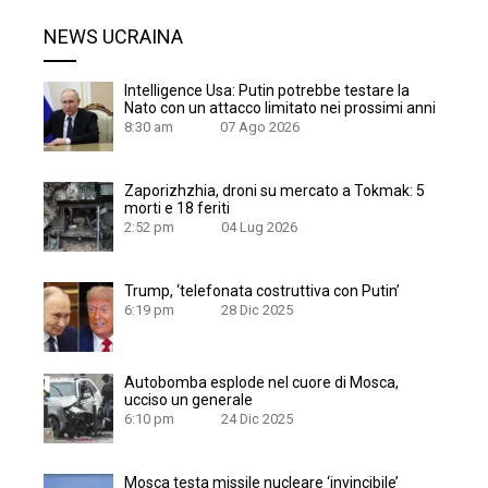
NEWS UCRAINA
Intelligence Usa: Putin potrebbe testare la
Nato con un attacco limitato nei prossimi anni
8:30 am
07 Ago 2026
Zaporizhzhia, droni su mercato a Tokmak: 5
morti e 18 feriti
2:52 pm
04 Lug 2026
Trump, ‘telefonata costruttiva con Putin’
6:19 pm
28 Dic 2025
Autobomba esplode nel cuore di Mosca,
ucciso un generale
6:10 pm
24 Dic 2025
Mosca testa missile nucleare ‘invincibile’