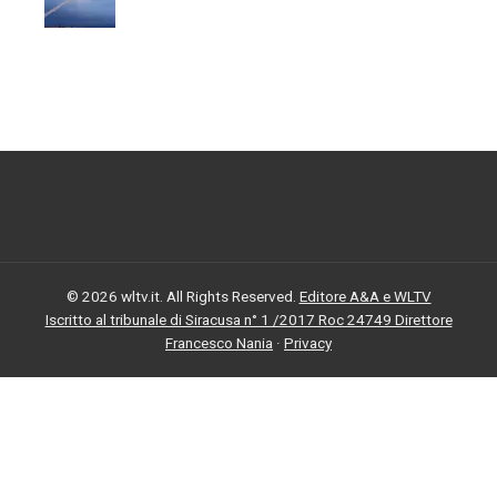
© 2026 wltv.it. All Rights Reserved.
Editore A&A e WLTV
Iscritto al tribunale di Siracusa n° 1 /2017 Roc 24749 Direttore
Francesco Nania
·
Privacy