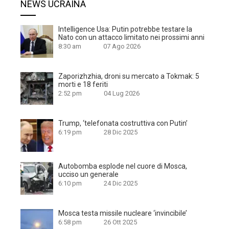
NEWS UCRAINA
Intelligence Usa: Putin potrebbe testare la
Nato con un attacco limitato nei prossimi anni
8:30 am
07 Ago 2026
Zaporizhzhia, droni su mercato a Tokmak: 5
morti e 18 feriti
2:52 pm
04 Lug 2026
Trump, ‘telefonata costruttiva con Putin’
6:19 pm
28 Dic 2025
Autobomba esplode nel cuore di Mosca,
ucciso un generale
6:10 pm
24 Dic 2025
Mosca testa missile nucleare ‘invincibile’
6:58 pm
26 Ott 2025