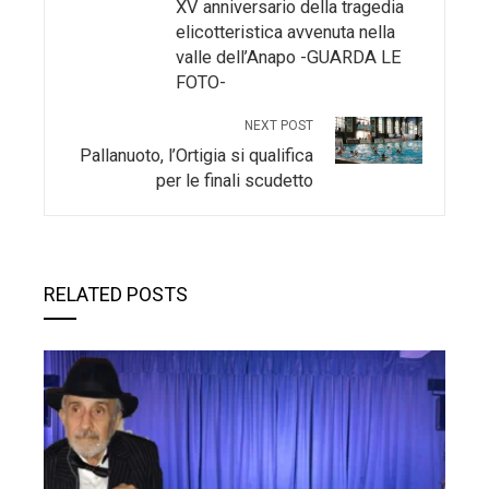
Lutto nel teatro siracusano: morto Enzo
Firullo, Auteri: “Ha fatto del palcoscenico
una missione di vita”
Redazione
9 Agosto 2026