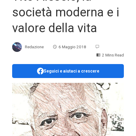
società moderna e i
valore della vita
Redazione
6 Maggio 2018
2 Mins Read
Seguici e aiutaci a crescere
ebook
ter
edIn
erest