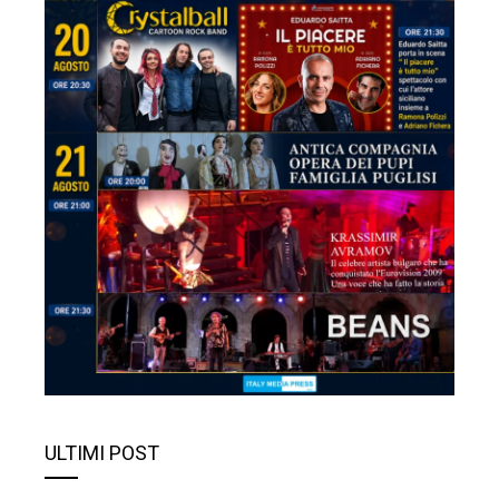
Aeroporto Comiso, il
sindaco Gianni scrive a
Salvini e Schifani: “Diventi
subito il secondo pilastro
della Sicilia orientale”
Contrada Tivoli: il comitato
lancia il piano di rilancio
Fondi per riqualificare due
immobili di proprietà