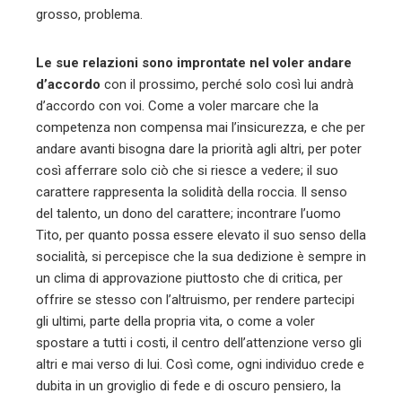
dubita in un groviglio di fede e di oscuro pensiero, la
verità è la negazione della cattiveria e della malafede
nella corrotta moderna società che abbandonata gli
ultimi, nella ricchezza della vita. Tito è semplicemente,
così.
Concetto Alota
i valori della vita nella moderna società
Tito Alescio
Segui Web Live TV su Google News
Aggiungi wltv alle fonti preferite
PREVIOUS POST