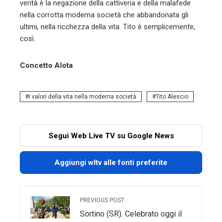
Sortino (SR). Celebrato oggi il
XV anniversario della tragedia
elicotteristica avvenuta nella
valle dell’Anapo -GUARDA LE
FOTO-
NEXT POST
Pallanuoto, l’Ortigia si qualifica
per le finali scudetto
RELATED POSTS