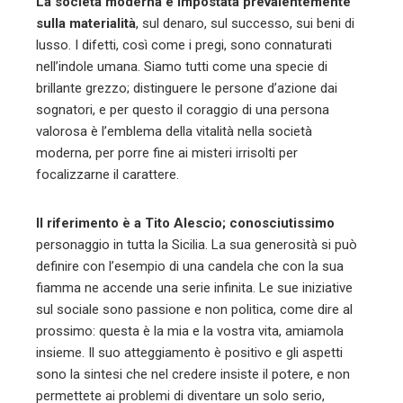
sono la sintesi che nel credere insiste il potere, e non
permettete ai problemi di diventare un solo serio,
grosso, problema.
Le sue relazioni sono improntate nel voler andare
d’accordo
con il prossimo, perché solo così lui andrà
d’accordo con voi. Come a voler marcare che la
competenza non compensa mai l’insicurezza, e che per
andare avanti bisogna dare la priorità agli altri, per poter
così afferrare solo ciò che si riesce a vedere; il suo
carattere rappresenta la solidità della roccia. Il senso
del talento, un dono del carattere; incontrare l’uomo
Tito, per quanto possa essere elevato il suo senso della
socialità, si percepisce che la sua dedizione è sempre in
un clima di approvazione piuttosto che di critica, per
offrire se stesso con l’altruismo, per rendere partecipi
gli ultimi, parte della propria vita, o come a voler
spostare a tutti i costi, il centro dell’attenzione verso gli
altri e mai verso di lui. Così come, ogni individuo crede e