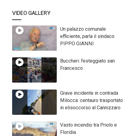
Floridia
NEWS UCRAINA
Intelligence Usa: Putin potrebbe testare la
Nato con un attacco limitato nei prossimi anni
8:30 am
07 Ago 2026
Zaporizhzhia, droni su mercato a Tokmak: 5
morti e 18 feriti
2:52 pm
04 Lug 2026
Trump, ‘telefonata costruttiva con Putin’
6:19 pm
28 Dic 2025
Autobomba esplode nel cuore di Mosca,