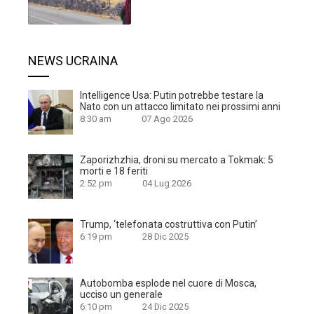
ucciso un generale
6:10 pm
24 Dic 2025
Mosca testa missile nucleare ‘invincibile’
6:58 pm
26 Ott 2025
© 2026 wltv.it. All Rights Reserved.
Editore A&A e WLTV
Iscritto al tribunale di Siracusa n° 1 /2017 Roc 24749 Direttore
Francesco Nania
·
Privacy