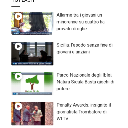
WLTV
VIDEO GALLERY
Un palazzo comunale
efficiente, parla il sindaco
PIPPO GIANNI
Buccheri: festeggiato san
Francesco
Grave incidente in contrada
Milocca: centauro trasportato
in elisoccorso al Cannizzaro
Vasto incendio tra Priolo e