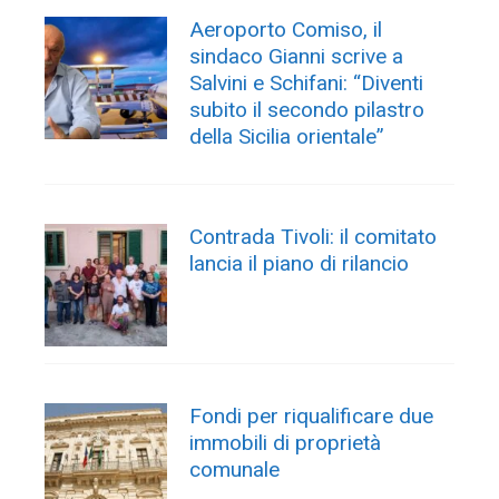
comunale
Parco, Auteri diffida ISPRA:
“Voglio sapere chi ha
dichiarato che tutto era in
regola”
Siracusa: più luce e
sicurezza nelle zone
periferiche