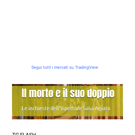
TG FLASH
Allarme tra i giovani un
minorenne su quattro ha
provato droghe
Sicilia: l’esodo senza fine di
giovani e anziani
Parco Nazionale degli Iblei,
Natura Sicula Basta giochi di
potere
Penalty Awards: insignito il
giornalista Trombatore di