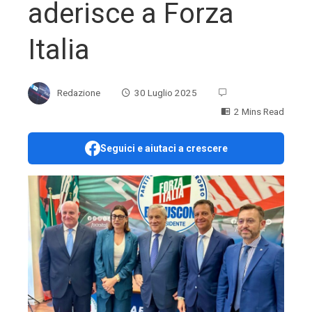
aderisce a Forza
Italia
Redazione
30 Luglio 2025
2 Mins Read
Seguici e aiutaci a crescere
ebook
ter
edIn
erest