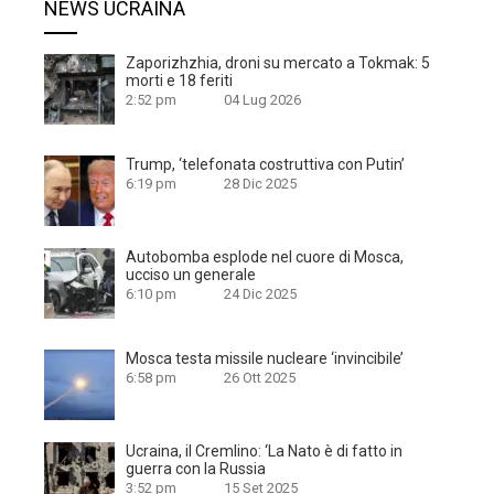
NEWS UCRAINA
Zaporizhzhia, droni su mercato a Tokmak: 5
morti e 18 feriti
2:52 pm
04 Lug 2026
Trump, ‘telefonata costruttiva con Putin’
6:19 pm
28 Dic 2025
Autobomba esplode nel cuore di Mosca,
ucciso un generale
6:10 pm
24 Dic 2025
Mosca testa missile nucleare ‘invincibile’
6:58 pm
26 Ott 2025
Ucraina, il Cremlino: ‘La Nato è di fatto in
guerra con la Russia
3:52 pm
15 Set 2025