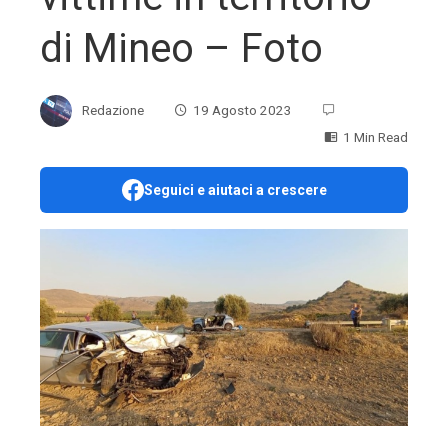
di Mineo – Foto
Redazione
19 Agosto 2023
1 Min Read
Seguici e aiutaci a crescere
ebook
ter
edIn
erest
mbleupon