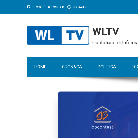
giovedì, Agosto 6
09:34:04
WLTV
Quotidiano di Infor
HOME
CRONACA
POLITICA
EC