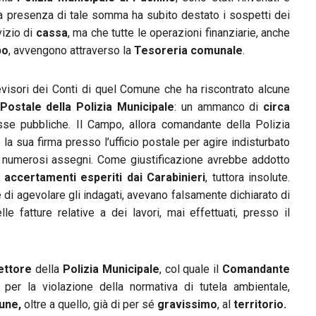
La presenza di tale somma ha subito destato i sospetti dei
vizio di
cassa
, ma che tutte le operazioni finanziarie, anche
po
, avvengono attraverso la
Tesoreria comunale
.
visori dei Conti di quel Comune che ha riscontrato alcune
ostale della Polizia Municipale
: un ammanco di
circa
sse pubbliche. Il Campo, allora comandante della Polizia
 la sua firma presso l’ufficio postale per agire indisturbato
o numerosi assegni. Come giustificazione avrebbe addotto
i
accertamenti esperiti dai Carabinieri
, tuttora insolute.
ne di agevolare gli indagati, avevano falsamente dichiarato di
le fatture relative a dei lavori, mai effettuati, presso il
ettore
della
Polizia Municipale
, col quale il
Comandante
 per la violazione della normativa di tutela ambientale,
une,
oltre a quello, già di per sé
gravissimo
, al
territorio.