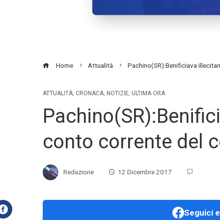
Home
Attualità
Pachino(SR):Benificiava illecita
ATTUALITÀ
,
CRONACA
,
NOTIZIE
,
ULTIMA ORA
Pachino(SR):Benifici
conto corrente del co
Redazione
12 Dicembre 2017
Seguici e