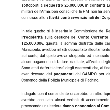
sottoposti a
sequestro 25.000,00€ in contanti
. 
militari dell’Arma, ben consci che la P.M. non ha ser
connesse alle
attività contravvenzionali del Cor
In tale quadro si è inserita la Commissione dei Re
irregolarità
sulla gestione del
Conto Corrente P
125.000,00€
, questa la somma distratta dalle ca
Municipale, avrebbe infatti depositato illecitamente
sul conto, dal quale aveva strappato ed incassat
alcuni pagamenti di fatture risultate, all’esito degl
Sono stati deferiti altresì degli esercenti che, al fi
aver ricevuto dei
pagamenti
dal
CAMPO
per del
Comando della Polizia Municipale di Pachino.
Indagato con il comandante ci sarebbe un altro
Isp
avrebbe annullato alcuni verbali di accertamento
provocando un ulteriore
danno economico al Com