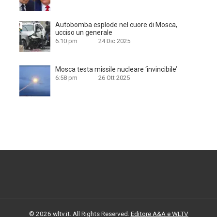
Autobomba esplode nel cuore di Mosca,
ucciso un generale
6:10 pm
24 Dic 2025
Mosca testa missile nucleare ‘invincibile’
6:58 pm
26 Ott 2025
© 2026 wltv.it. All Rights Reserved.
Editore A&A e WLTV