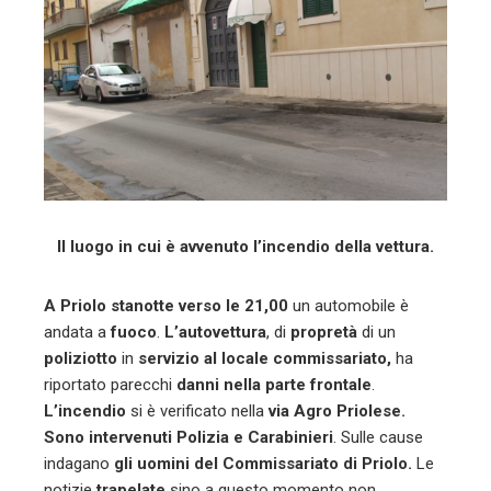
l
Il luogo in cui è avvenuto l’incendio della vettura.
A Priolo stanotte verso le 21,00
un automobile è
andata a
fuoco
.
L’autovettura
, di
propretà
di un
poliziotto
in
servizio al locale commissariato,
ha
riportato parecchi
danni nella parte frontale
.
L’incendio
si è verificato nella
via Agro Priolese.
Sono intervenuti Polizia e Carabinieri
. Sulle cause
indagano
gli uomini del Commissariato di Priolo.
Le
notizie
trapelate
sino a questo momento non