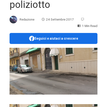
poliziotto
Redazione
24 Settembre 2017
1 Min Read
Seguici e aiutaci a crescere
ebook
ter
edIn
erest
mbleupon