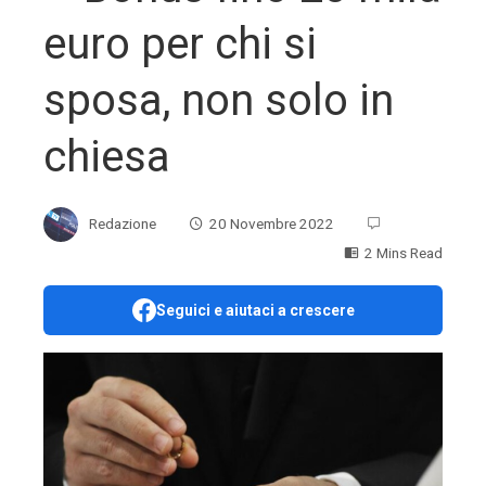
euro per chi si
sposa, non solo in
chiesa
Redazione
20 Novembre 2022
2 Mins Read
Seguici e aiutaci a crescere
ebook
ter
edIn