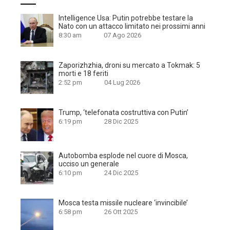
Intelligence Usa: Putin potrebbe testare la
Nato con un attacco limitato nei prossimi anni
8:30 am
07 Ago 2026
Zaporizhzhia, droni su mercato a Tokmak: 5
morti e 18 feriti
2:52 pm
04 Lug 2026
Trump, ‘telefonata costruttiva con Putin’
6:19 pm
28 Dic 2025
Autobomba esplode nel cuore di Mosca,
ucciso un generale
6:10 pm
24 Dic 2025
Mosca testa missile nucleare ‘invincibile’
6:58 pm
26 Ott 2025