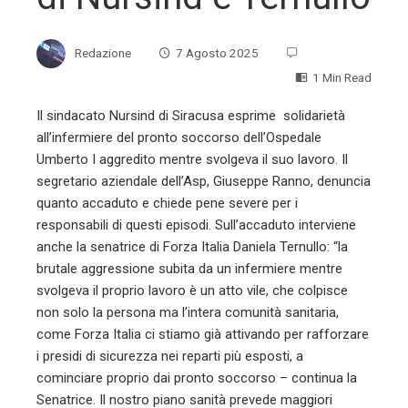
Redazione
7 Agosto 2025
1 Min Read
Il sindacato Nursind di Siracusa esprime solidarietà
all’infermiere del pronto soccorso dell’Ospedale
ebook
Umberto I aggredito mentre svolgeva il suo lavoro. Il
segretario aziendale dell’Asp, Giuseppe Ranno, denuncia
ter
quanto accaduto e chiede pene severe per i
responsabili di questi episodi. Sull’accaduto interviene
anche la senatrice di Forza Italia Daniela Ternullo: “la
edIn
brutale aggressione subita da un infermiere mentre
svolgeva il proprio lavoro è un atto vile, che colpisce
erest
non solo la persona ma l’intera comunità sanitaria,
come Forza Italia ci stiamo già attivando per rafforzare
mbleupon
i presidi di sicurezza nei reparti più esposti, a
cominciare proprio dai pronto soccorso – continua la
l
Senatrice. Il nostro piano sanità prevede maggiori