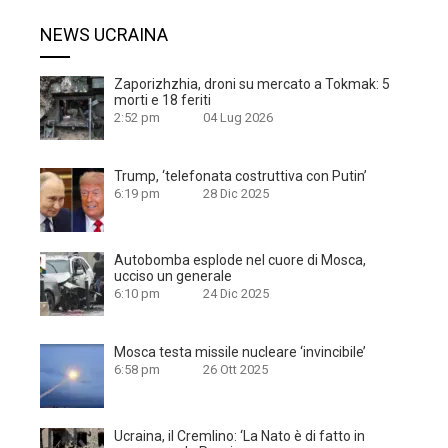
NEWS UCRAINA
Zaporizhzhia, droni su mercato a Tokmak: 5
morti e 18 feriti
2:52 pm
04 Lug 2026
Trump, ‘telefonata costruttiva con Putin’
6:19 pm
28 Dic 2025
Autobomba esplode nel cuore di Mosca,
ucciso un generale
6:10 pm
24 Dic 2025
Mosca testa missile nucleare ‘invincibile’
6:58 pm
26 Ott 2025
Ucraina, il Cremlino: ‘La Nato è di fatto in