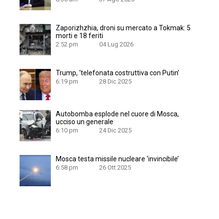
Zaporizhzhia, droni su mercato a Tokmak: 5
morti e 18 feriti
2:52 pm
04 Lug 2026
Trump, ‘telefonata costruttiva con Putin’
6:19 pm
28 Dic 2025
Autobomba esplode nel cuore di Mosca,
ucciso un generale
6:10 pm
24 Dic 2025
Mosca testa missile nucleare ‘invincibile’
6:58 pm
26 Ott 2025