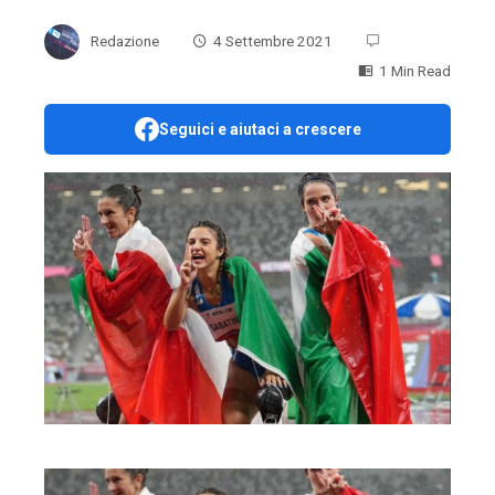
Redazione
4 Settembre 2021
1 Min Read
Seguici e aiutaci a crescere
ebook
ter
edIn
erest
mbleupon
l