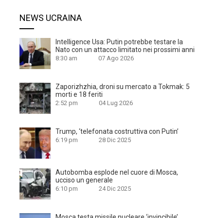
NEWS UCRAINA
Intelligence Usa: Putin potrebbe testare la
Nato con un attacco limitato nei prossimi anni
8:30 am
07 Ago 2026
Zaporizhzhia, droni su mercato a Tokmak: 5
morti e 18 feriti
2:52 pm
04 Lug 2026
Trump, ‘telefonata costruttiva con Putin’
6:19 pm
28 Dic 2025
Autobomba esplode nel cuore di Mosca,
ucciso un generale
6:10 pm
24 Dic 2025
Mosca testa missile nucleare ‘invincibile’