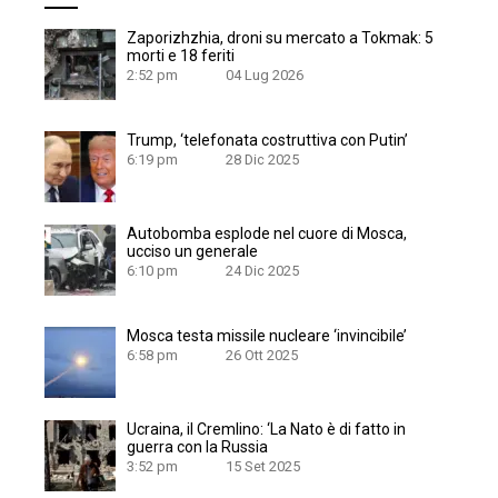
Zaporizhzhia, droni su mercato a Tokmak: 5
morti e 18 feriti
2:52 pm
04 Lug 2026
Trump, ‘telefonata costruttiva con Putin’
6:19 pm
28 Dic 2025
Autobomba esplode nel cuore di Mosca,
ucciso un generale
6:10 pm
24 Dic 2025
Mosca testa missile nucleare ‘invincibile’
6:58 pm
26 Ott 2025
Ucraina, il Cremlino: ‘La Nato è di fatto in
guerra con la Russia
3:52 pm
15 Set 2025