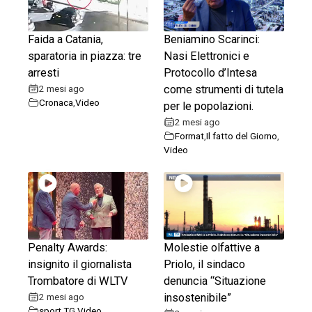
Faida a Catania,
Beniamino Scarinci:
sparatoria in piazza: tre
Nasi Elettronici e
arresti
Protocollo d’Intesa
2 mesi ago
come strumenti di tutela
Cronaca
,
Video
per le popolazioni.
2 mesi ago
Format
,
Il fatto del Giorno
,
Video
Penalty Awards:
Molestie olfattive a
insignito il giornalista
Priolo, il sindaco
Trombatore di WLTV
denuncia “Situazione
2 mesi ago
insostenibile”
sport
,
TG
,
Video