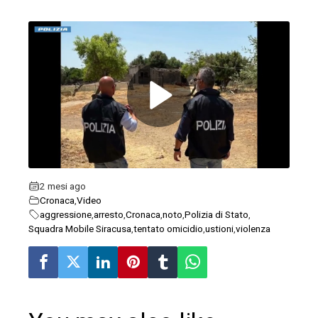
ebook
ter
edIn
erest
2 mesi ago
Cronaca
,
Video
mbleupon
aggressione
,
arresto
,
Cronaca
,
noto
,
Polizia di Stato
,
Squadra Mobile Siracusa
,
tentato omicidio
,
ustioni
,
violenza
l