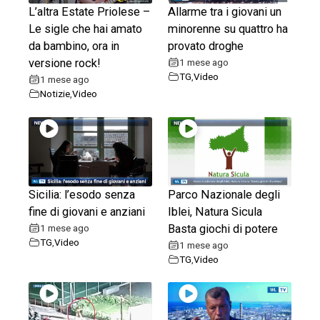
L’altra Estate Priolese –
Allarme tra i giovani un
Le sigle che hai amato
minorenne su quattro ha
da bambino, ora in
provato droghe
versione rock!
1 mese ago
TG
,
Video
1 mese ago
Notizie
,
Video
Sicilia: l’esodo senza
Parco Nazionale degli
fine di giovani e anziani
Iblei, Natura Sicula
1 mese ago
Basta giochi di potere
TG
,
Video
1 mese ago
TG
,
Video