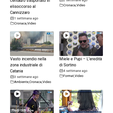
centauro trasportato in
Cronaca
,
Video
elisoccorso al
Cannizzaro
1 settimana ago
Cronaca
,
Video
Vasto incendio nella
Miele e Pupi – L’eredità
zona industriale di
di Sortino
Catania
4 settimane ago
Format
,
Video
3 settimane ago
Ambiente
,
Cronaca
,
Video