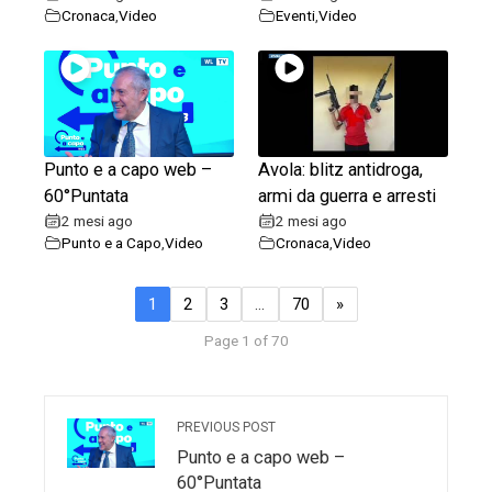
Cronaca
,
Video
Eventi
,
Video
Punto e a capo web –
Avola: blitz antidroga,
60°Puntata
armi da guerra e arresti
2 mesi ago
2 mesi ago
Punto e a Capo
,
Video
Cronaca
,
Video
1
2
3
…
70
»
Page 1 of 70
PREVIOUS POST
Punto e a capo web –
60°Puntata