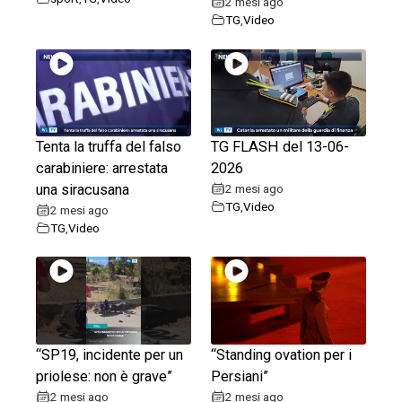
2 mesi ago
TG
,
Video
Tenta la truffa del falso
TG FLASH del 13-06-
carabiniere: arrestata
2026
una siracusana
2 mesi ago
TG
,
Video
2 mesi ago
TG
,
Video
“SP19, incidente per un
“Standing ovation per i
priolese: non è grave”
Persiani”
2 mesi ago
2 mesi ago