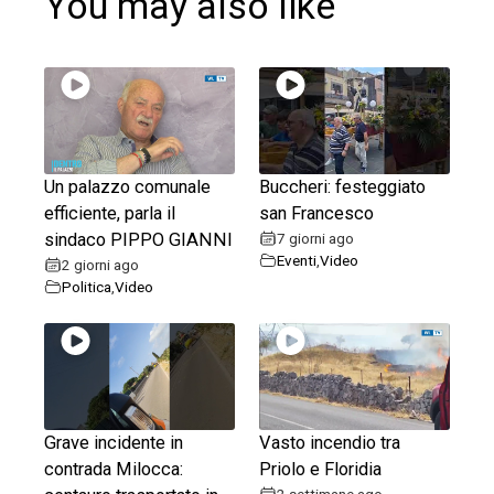
You may also like
Un palazzo comunale
Buccheri: festeggiato
efficiente, parla il
san Francesco
sindaco PIPPO GIANNI
7 giorni ago
Eventi
,
Video
2 giorni ago
Politica
,
Video
Grave incidente in
Vasto incendio tra
contrada Milocca:
Priolo e Floridia
2 settimane ago