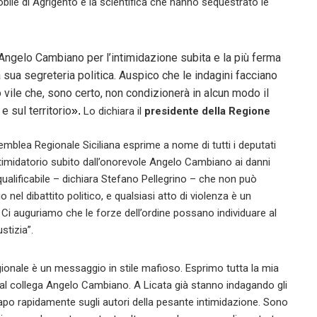
bile di Agrigento e la scientifica che hanno sequestrato le
Angelo Cambiano per l’intimidazione subita e la più ferma
 sua segreteria politica. Auspico che le indagini facciano
 vile che, sono certo, non condizionerà in alcun modo il
 sul territorio
».
Lo dichiara il
presidente della Regione
emblea Regionale Siciliana esprime a nome di tutti i deputati
intimidatorio subito dall’onorevole Angelo Cambiano ai danni
inqualificabile – dichiara Stefano Pellegrino – che non può
 nel dibattito politico, e qualsiasi atto di violenza è un
 Ci auguriamo che le forze dell’ordine possano individuare al
stizia”.
egionale è un messaggio in stile mafioso. Esprimo tutta la mia
 al collega Angelo Cambiano. A Licata già stanno indagando gli
 capo rapidamente sugli autori della pesante intimidazione. Sono