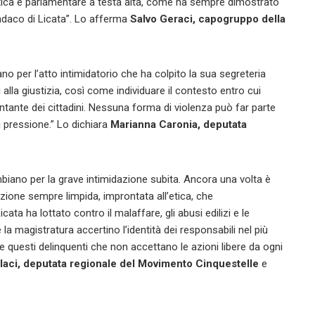
litica e parlamentare a testa alta, come ha sempre dimostrato
ndaco di Licata”. Lo afferma
Salvo Geraci, capogruppo della
o per l’atto intimidatorio che ha colpito la sua segreteria
i alla giustizia, così come individuare il contesto entro cui
ntante dei cittadini. Nessuna forma di violenza può far parte
 pressione.” Lo dichiara
Marianna Caronia, deputata
mbiano per la grave intimidazione subita. Ancora una volta è
’azione sempre limpida, improntata all’etica, che
ta ha lottato contro il malaffare, gli abusi edilizi e le
la magistratura accertino l’identità dei responsabili nel più
 questi delinquenti che non accettano le azioni libere da ogni
laci, deputata regionale del Movimento Cinquestelle
e