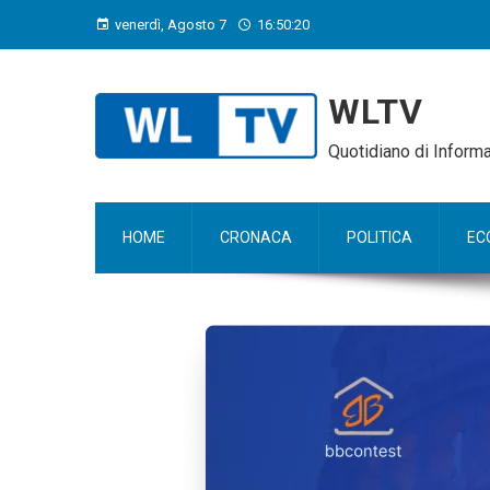
venerdì, Agosto 7
16:50:21
WLTV
Quotidiano di Infor
HOME
CRONACA
POLITICA
EC