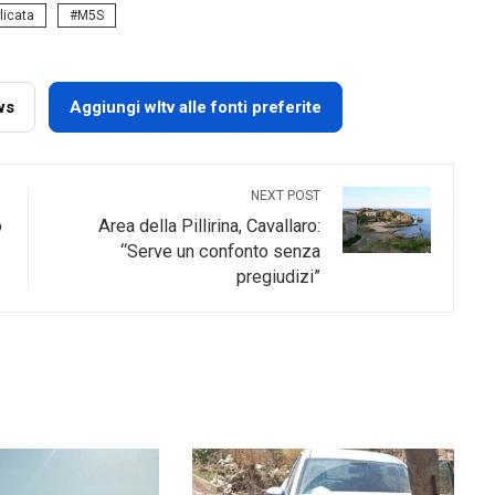
licata
M5S
ws
Aggiungi wltv alle fonti preferite
NEXT POST
o
Area della Pillirina, Cavallaro:
“Serve un confonto senza
pregiudizi”