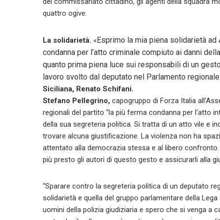
del commissariato cittadino, gli agenti della squadra mo
quattro ogive.
Esprimo la mia piena solidarietà ad 
La solidarietà.
«
condanna per l’atto criminale compiuto ai danni della
quanto prima piena luce sui responsabili di un gesto
lavoro svolto dal deputato nel Parlamento regionale e
Siciliana, Renato Schifani.
Stefano Pellegrino,
capogruppo di Forza Italia all’Ass
regionali del partito “la più ferma condanna per l’atto 
della sua segreteria politica.
Si tratta di un atto vile e 
trovare alcuna giustificazione. La violenza non ha spazio
attentato alla democrazia stessa e al libero confronto.
più presto gli autori di questo gesto e assicurarli alla giu
“Sparare contro la segreteria politica di un deputato r
solidarietà e quella del gruppo parlamentare della Lega
uomini della polizia giudiziaria e spero che si venga a