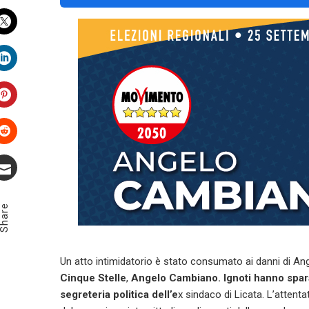
Facebook
Twitter
LinkedIn
Pinterest
Stumbleupon
Email
Share
Un atto intimidatorio è stato consumato ai danni di An
Cinque Stelle
,
Angelo Cambiano. Ignoti hanno sparat
segreteria politica dell’e
x sindaco di Licata. L’attent