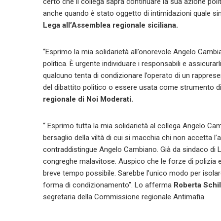
certo che il collega saprà continuare la sua azione po
anche quando è stato oggetto di intimidazioni quale si
Lega all’Assemblea regionale siciliana.
“Esprimo la mia solidarietà all’onorevole Angelo Cambian
politica. È urgente individuare i responsabili e assicurarl
qualcuno tenta di condizionare l’operato di un rapprese
del dibattito politico o essere usata come strumento di
regionale di Noi Moderati.
“ Esprimo tutta la mia solidarietà al collega Angelo Ca
bersaglio della viltà di cui si macchia chi non accetta l
contraddistingue Angelo Cambiano. Già da sindaco di Lica
congreghe malavitose. Auspico che le forze di polizia e 
breve tempo possibile. Sarebbe l’unico modo per isolare
forma di condizionamento”. Lo afferma
Roberta Schil
segretaria della Commissione regionale Antimafia.