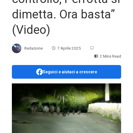
dimetta. Ora basta”
(Video)
Redazione
7 Aprile 2025
2 Mins Read
Seguici e aiutaci a crescere
ebook
ter
edIn
erest