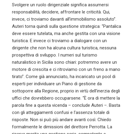
Svolgere un ruolo dirigenziale significa assumersi
responsabilità, decidere, affrontare le criticità. Qui,
invece, ci troviamo davanti all’immobilismo assoluto”.
Auteri torna quindi sulla questione strategica: “Pantalica
deve essere tutelata, ma anche gestita con una visione
turistica. E invece ci troviamo a dialogare con un
dirigente che non ha alcuna cultura turistica, nessuna
prospettiva di sviluppo. I numeri sul turismo
naturalistico in Sicilia sono chiari: potremmo avere un
motore di crescita e ci ritroviamo con un freno a mano
tirato”. Come già annunciato, ha incaricato un pool di
esperti per individuare un Piano di gestione da
sottoporre alla Regione, proprio in virtù dell’inerzia degli
uffici che dovrebbero occuparsene. “È ora di mettere la
parola fine a questa vicenda – conclude Auteri –. Basta
con gli atteggiamenti confusi e l’assenza totale di
risposte. Non si può più andare avanti così. Chiedo
formalmente le dimissioni del direttore Perrotta. La
riserva merita una gestione seria, competente e