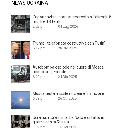
NEWS UCRAINA
Zaporizhzhia, droni su mercato a Tokmak: 5
morti e 18 feriti
2:52 pm
04 Lug 2026
Trump, ‘telefonata costruttiva con Putin’
6:19 pm
28 Dic 2025
Autobomba esplode nel cuore di Mosca,
ucciso un generale
6:10 pm
24 Dic 2025
Mosca testa missile nucleare ‘invincibile’
6:58 pm
26 Ott 2025
Ucraina, il Cremlino: ‘La Nato è di fatto in
guerra con la Russia
3:52 pm
15 Set 2025