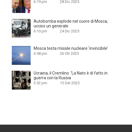
6:19 pm
28 Dic 2025
Autobomba esplode nel cuore di Mosca,
ucciso un generale
6:10 pm
24 Dic 2025
Mosca testa missile nucleare ‘invincibile’
6:58 pm
26 Ott 2025
Ucraina, il Cremlino: ‘La Nato è di fatto in
guerra con la Russia
3:52 pm
15 Set 2025