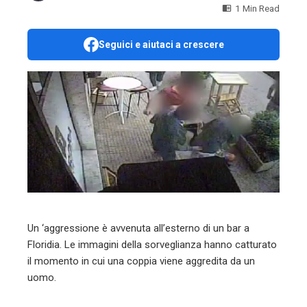
1 Min Read
Seguici e aiutaci a crescere
ebook
ter
edIn
erest
mbleupon
Un ‘aggressione è avvenuta all’esterno di un bar a
Floridia. Le immagini della sorveglianza hanno catturato
l
il momento in cui una coppia viene aggredita da un
uomo.