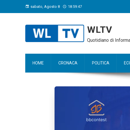
sabato, Agosto 8
18:59:49
WLTV
Quotidiano di Infor
HOME
CRONACA
POLITICA
EC