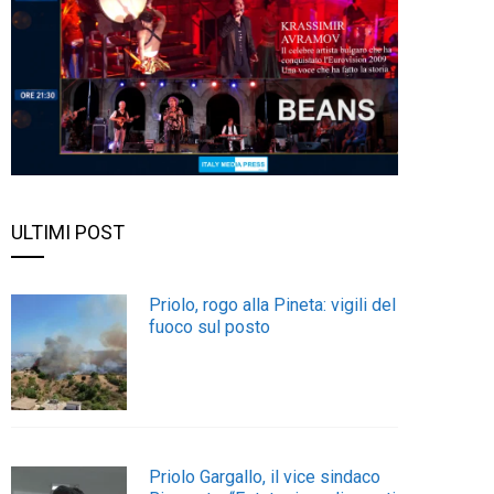
ULTIMI POST
Priolo, rogo alla Pineta: vigili del
fuoco sul posto
Priolo Gargallo, il vice sindaco