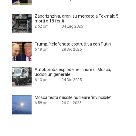
Zaporizhzhia, droni su mercato a Tokmak: 5
morti e 18 feriti
2:52 pm
04 Lug 2026
Trump, ‘telefonata costruttiva con Putin’
6:19 pm
28 Dic 2025
Autobomba esplode nel cuore di Mosca,
ucciso un generale
6:10 pm
24 Dic 2025
Mosca testa missile nucleare ‘invincibile’
6:58 pm
26 Ott 2025