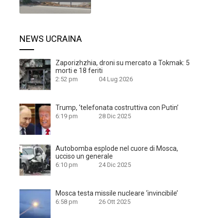
NEWS UCRAINA
Zaporizhzhia, droni su mercato a Tokmak: 5
morti e 18 feriti
2:52 pm
04 Lug 2026
Trump, ‘telefonata costruttiva con Putin’
6:19 pm
28 Dic 2025
Autobomba esplode nel cuore di Mosca,
ucciso un generale
6:10 pm
24 Dic 2025
Mosca testa missile nucleare ‘invincibile’
6:58 pm
26 Ott 2025