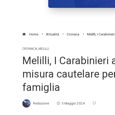
Home
Attualità
Cronaca
Melilli, I Carabini
CRONACA
,
MELILLI
Melilli, I Carabinier
misura cautelare pe
famiglia
Redazione
5 Maggio 2024