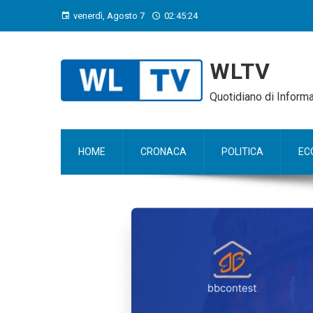
venerdì, Agosto 7
02:45:25
WLTV
Quotidiano di Infor
HOME
CRONACA
POLITICA
EC