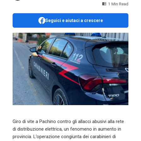
1 Min Read
Seguici e aiutaci a crescere
ebook
ter
edIn
erest
mbleupon
l
Giro di vite a Pachino contro gli allacci abusivi alla rete
di distribuzione elettrica, un fenomeno in aumento in
provincia. L’operazione congiunta dei carabinieri di