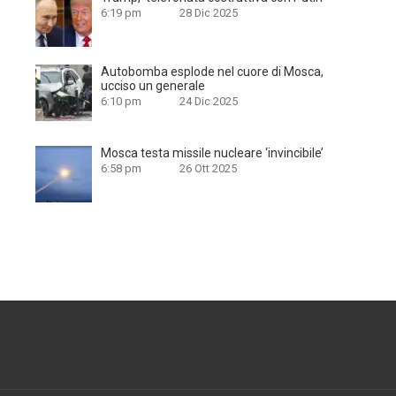
6:19 pm
28 Dic 2025
Autobomba esplode nel cuore di Mosca,
ucciso un generale
6:10 pm
24 Dic 2025
Mosca testa missile nucleare ‘invincibile’
6:58 pm
26 Ott 2025