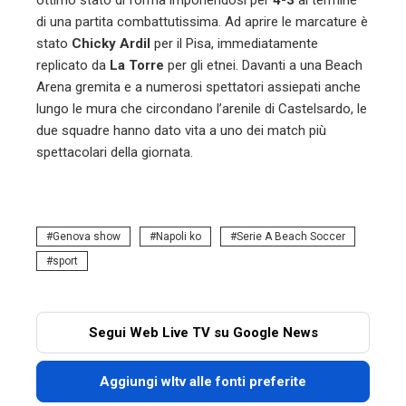
ottimo stato di forma imponendosi per
4-3
al termine
di una partita combattutissima. Ad aprire le marcature è
stato
Chicky Ardil
per il Pisa, immediatamente
replicato da
La Torre
per gli etnei. Davanti a una Beach
Arena gremita e a numerosi spettatori assiepati anche
lungo le mura che circondano l’arenile di Castelsardo, le
due squadre hanno dato vita a uno dei match più
spettacolari della giornata.
Genova show
Napoli ko
Serie A Beach Soccer
sport
Segui Web Live TV su Google News
Aggiungi wltv alle fonti preferite