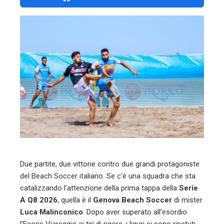
ebook
ter
edIn
erest
mbleupon
l
Due partite, due vittorie contro due grandi protagoniste
del Beach Soccer italiano. Se c’è una squadra che sta
catalizzando l’attenzione della prima tappa della
Serie
A Q8 2026
, quella è il
Genova Beach Soccer
di mister
Luca Malinconico
. Dopo aver superato all’esordio