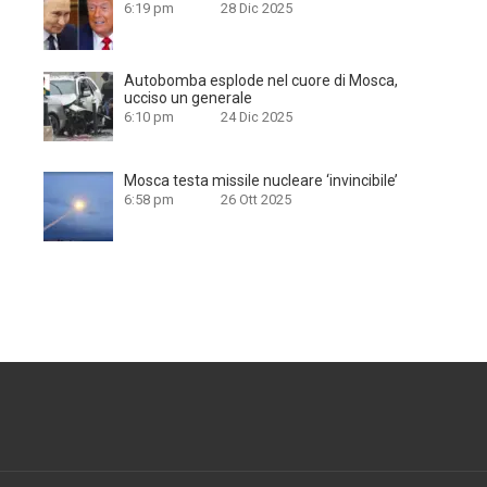
6:19 pm
28 Dic 2025
Autobomba esplode nel cuore di Mosca,
ucciso un generale
6:10 pm
24 Dic 2025
Mosca testa missile nucleare ‘invincibile’
6:58 pm
26 Ott 2025