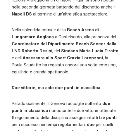
l’Ecoris Viareggio ai tiri di rigore, i liguri si sono ripetuti
nella seconda giornata battendo dal dischetto anche il
Napoli BS
al termine di un’altra sfida spettacolare.
Nella splendida cornice della
Beach Arena di
Lungomare Anglona
a Castelsardo, alla presenza del
Coordinatore del Dipartimento Beach Soccer della
LND Roberto Desini
, del
Sindaco Maria Lucia Tirotto
e dell’
Assessore allo Sport Grazia Lorenzoni
, la
Poule Scudetto ha regalato ancora una volta emozioni,
equilibrio e grande spettacolo.
Due vittorie, ma solo due punti in classifica
Paradossalmente, il Genova raccoglie soltanto
due
punti in classifica
nonostante le due vittorie ottenute.
Il regolamento della disciplina assegna infatti
tre punti
per i successi nei tempi regolamentari,
due
per quelli