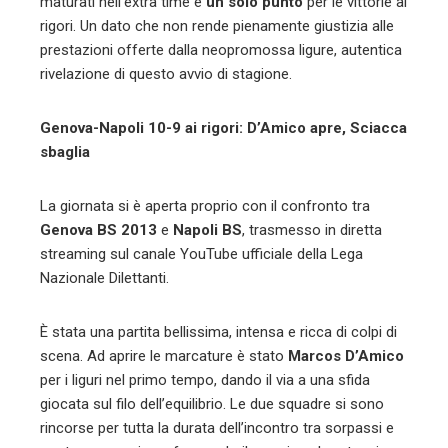
maturati nell’extra time e
un solo punto
per le vittorie ai
rigori. Un dato che non rende pienamente giustizia alle
prestazioni offerte dalla neopromossa ligure, autentica
rivelazione di questo avvio di stagione.
Genova-Napoli 10-9 ai rigori: D’Amico apre, Sciacca
sbaglia
La giornata si è aperta proprio con il confronto tra
Genova BS 2013
e
Napoli BS
, trasmesso in diretta
streaming sul canale YouTube ufficiale della Lega
Nazionale Dilettanti.
È stata una partita bellissima, intensa e ricca di colpi di
scena. Ad aprire le marcature è stato
Marcos D’Amico
per i liguri nel primo tempo, dando il via a una sfida
giocata sul filo dell’equilibrio. Le due squadre si sono
rincorse per tutta la durata dell’incontro tra sorpassi e