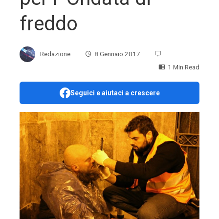
freddo
Redazione
8 Gennaio 2017
1 Min Read
Seguici e aiutaci a crescere
ebook
ter
edIn
erest
mbleupon