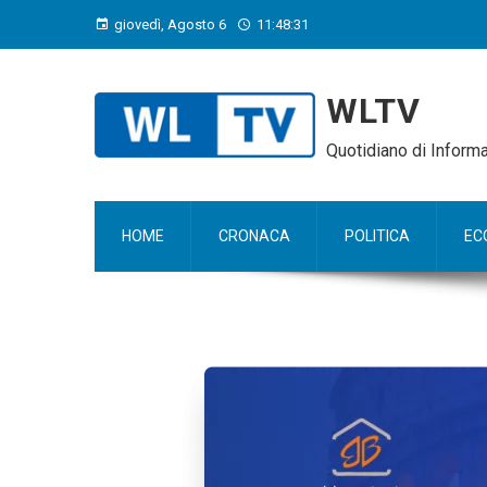
giovedì, Agosto 6
11:48:32
WLTV
Quotidiano di Infor
HOME
CRONACA
POLITICA
EC