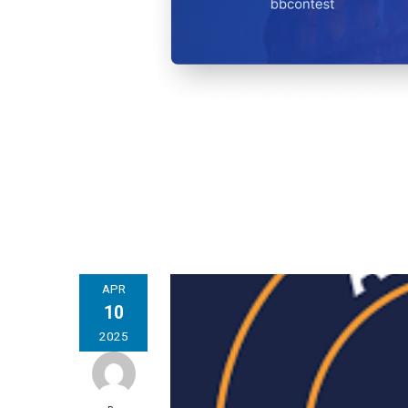
APR
10
2025