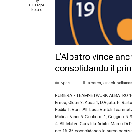
By
Giuseppe
Notaro
L’Albatro vince anc
consolidando il prim
Sport
albatroi
,
Cingoli
,
pallaman
RUBIERA - TEAMNETWORK ALBATRO 16-36 (7
Errico, Oleari 3, Kasa 1, D’Agata, R. Bart
Fedila 1, Boni. All. Luca Bartoli Teamnet
Molina, Vinci 5, Coutinho 1, Guggino 5, S
4. All. Mateo Garralda Arbitri: Marco D
per 16-36 consolidando la prima posizio