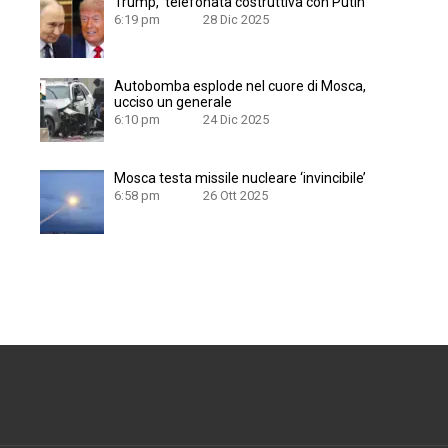
Trump, ‘telefonata costruttiva con Putin’
6:19 pm
28 Dic 2025
Autobomba esplode nel cuore di Mosca,
ucciso un generale
6:10 pm
24 Dic 2025
Mosca testa missile nucleare ‘invincibile’
6:58 pm
26 Ott 2025