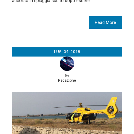
accorso in spiaggia subito dopo essere…
Read More
LUG
04
2018
By
Redazione