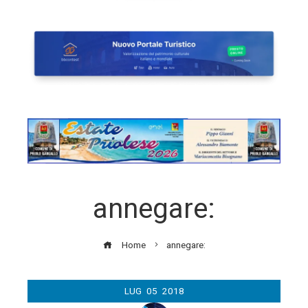
annegare:
Home
annegare:
LUG
05
2018