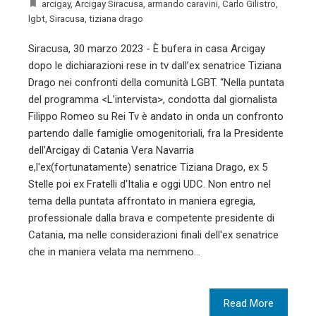
arcigay
,
Arcigay Siracusa
,
armando caravini
,
Carlo Gilistro
,
lgbt
,
Siracusa
,
tiziana drago
Siracusa, 30 marzo 2023 - È bufera in casa Arcigay
dopo le dichiarazioni rese in tv dall’ex senatrice Tiziana
Drago nei confronti della comunità LGBT. “Nella puntata
del programma <L’intervista>, condotta dal giornalista
Filippo Romeo su Rei Tv è andato in onda un confronto
partendo dalle famiglie omogenitoriali, fra la Presidente
dell'Arcigay di Catania Vera Navarria
e,l'ex(fortunatamente) senatrice Tiziana Drago, ex 5
Stelle poi ex Fratelli d'Italia e oggi UDC. Non entro nel
tema della puntata affrontato in maniera egregia,
professionale dalla brava e competente presidente di
Catania, ma nelle considerazioni finali dell'ex senatrice
che in maniera velata ma nemmeno…
Read More