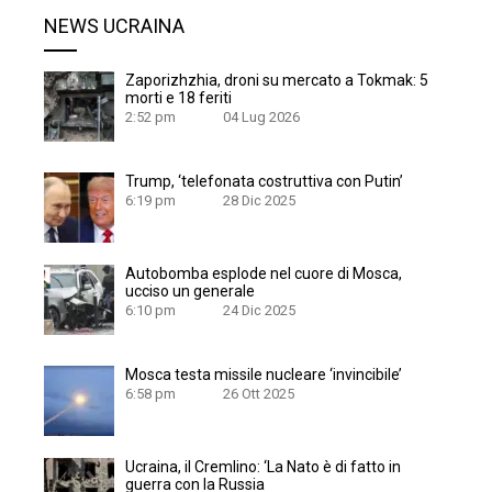
NEWS UCRAINA
Zaporizhzhia, droni su mercato a Tokmak: 5
morti e 18 feriti
2:52 pm
04 Lug 2026
Trump, ‘telefonata costruttiva con Putin’
6:19 pm
28 Dic 2025
Autobomba esplode nel cuore di Mosca,
ucciso un generale
6:10 pm
24 Dic 2025
Mosca testa missile nucleare ‘invincibile’
6:58 pm
26 Ott 2025
Ucraina, il Cremlino: ‘La Nato è di fatto in
guerra con la Russia