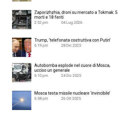
Zaporizhzhia, droni su mercato a Tokmak: 5
morti e 18 feriti
2:52 pm
04 Lug 2026
Trump, ‘telefonata costruttiva con Putin’
6:19 pm
28 Dic 2025
Autobomba esplode nel cuore di Mosca,
ucciso un generale
6:10 pm
24 Dic 2025
Mosca testa missile nucleare ‘invincibile’
6:58 pm
26 Ott 2025