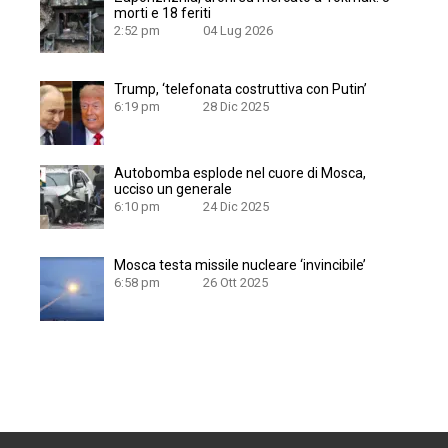
morti e 18 feriti
2:52 pm
04 Lug 2026
Trump, ‘telefonata costruttiva con Putin’
6:19 pm
28 Dic 2025
Autobomba esplode nel cuore di Mosca,
ucciso un generale
6:10 pm
24 Dic 2025
Mosca testa missile nucleare ‘invincibile’
6:58 pm
26 Ott 2025