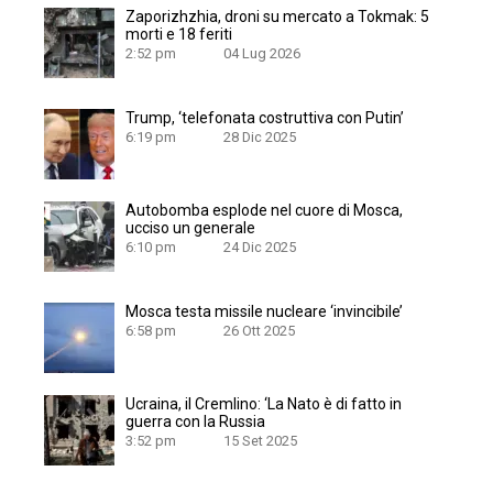
Zaporizhzhia, droni su mercato a Tokmak: 5
morti e 18 feriti
2:52 pm
04 Lug 2026
Trump, ‘telefonata costruttiva con Putin’
6:19 pm
28 Dic 2025
Autobomba esplode nel cuore di Mosca,
ucciso un generale
6:10 pm
24 Dic 2025
Mosca testa missile nucleare ‘invincibile’
6:58 pm
26 Ott 2025
Ucraina, il Cremlino: ‘La Nato è di fatto in
guerra con la Russia
3:52 pm
15 Set 2025