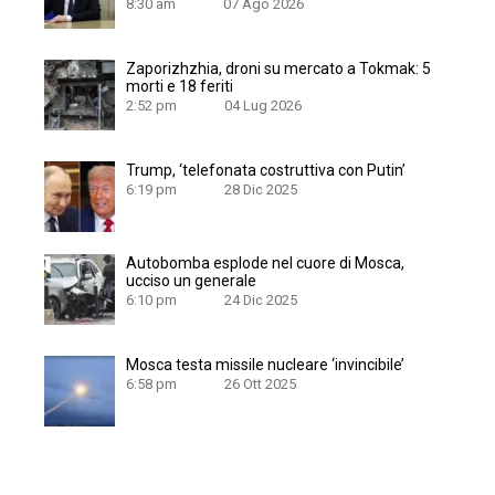
8:30 am
07 Ago 2026
Zaporizhzhia, droni su mercato a Tokmak: 5
morti e 18 feriti
2:52 pm
04 Lug 2026
Trump, ‘telefonata costruttiva con Putin’
6:19 pm
28 Dic 2025
Autobomba esplode nel cuore di Mosca,
ucciso un generale
6:10 pm
24 Dic 2025
Mosca testa missile nucleare ‘invincibile’
6:58 pm
26 Ott 2025