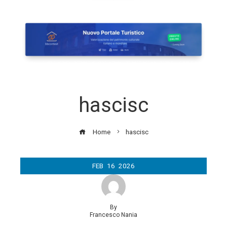
hascisc
Home
hascisc
FEB
16
2026
By
Francesco Nania