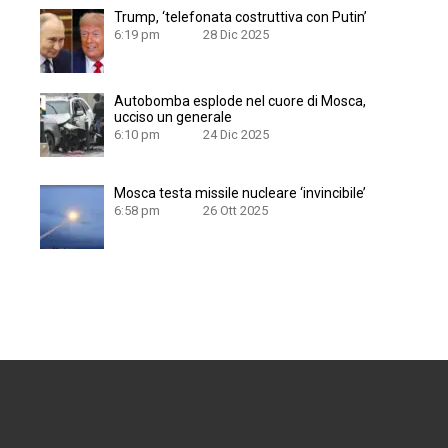
Trump, ‘telefonata costruttiva con Putin’
6:19 pm
28 Dic 2025
Autobomba esplode nel cuore di Mosca,
ucciso un generale
6:10 pm
24 Dic 2025
Mosca testa missile nucleare ‘invincibile’
6:58 pm
26 Ott 2025