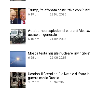
Trump, ‘telefonata costruttiva con Putin’
6:19 pm
28 Dic 2025
Autobomba esplode nel cuore di Mosca,
ucciso un generale
6:10 pm
24 Dic 2025
Mosca testa missile nucleare ‘invincibile’
6:58 pm
26 Ott 2025
Ucraina, il Cremlino: ‘La Nato è di fatto in
guerra con la Russia
3:52 pm
15 Set 2025