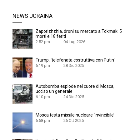
NEWS UCRAINA
Zaporizhzhia, droni su mercato a Tokmak: 5
morti e 18 feriti
2:52 pm
04 Lug 2026
Trump, ‘telefonata costruttiva con Putin’
6:19 pm
28 Dic 2025
Autobomba esplode nel cuore di Mosca,
ucciso un generale
6:10 pm
24 Dic 2025
Mosca testa missile nucleare ‘invincibile’
6:58 pm
26 Ott 2025