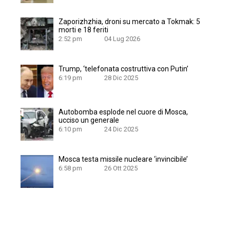
Zaporizhzhia, droni su mercato a Tokmak: 5
morti e 18 feriti
2:52 pm
04 Lug 2026
Trump, ‘telefonata costruttiva con Putin’
6:19 pm
28 Dic 2025
Autobomba esplode nel cuore di Mosca,
ucciso un generale
6:10 pm
24 Dic 2025
Mosca testa missile nucleare ‘invincibile’
6:58 pm
26 Ott 2025