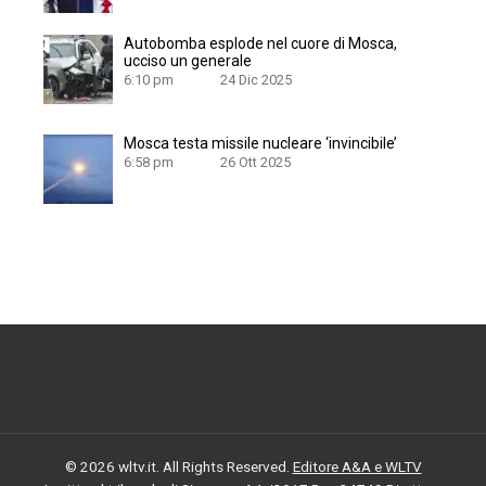
Autobomba esplode nel cuore di Mosca,
ucciso un generale
6:10 pm
24 Dic 2025
Mosca testa missile nucleare ‘invincibile’
6:58 pm
26 Ott 2025
© 2026 wltv.it. All Rights Reserved.
Editore A&A e WLTV