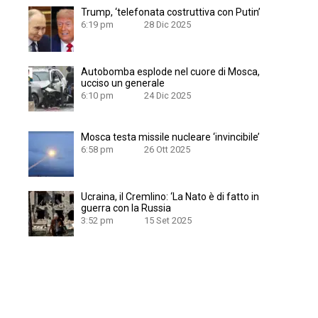
Trump, ‘telefonata costruttiva con Putin’
6:19 pm
28 Dic 2025
Autobomba esplode nel cuore di Mosca,
ucciso un generale
6:10 pm
24 Dic 2025
Mosca testa missile nucleare ‘invincibile’
6:58 pm
26 Ott 2025
Ucraina, il Cremlino: ‘La Nato è di fatto in
guerra con la Russia
3:52 pm
15 Set 2025