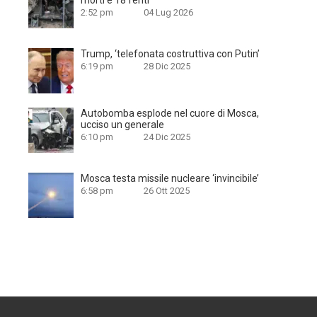
morti e 18 feriti
2:52 pm
04 Lug 2026
Trump, ‘telefonata costruttiva con Putin’
6:19 pm
28 Dic 2025
Autobomba esplode nel cuore di Mosca,
ucciso un generale
6:10 pm
24 Dic 2025
Mosca testa missile nucleare ‘invincibile’
6:58 pm
26 Ott 2025