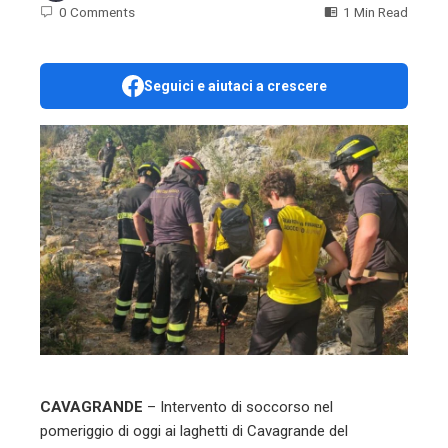
0 Comments
1 Min Read
Seguici e aiutaci a crescere
ebook
ter
edIn
erest
mbleupon
l
CAVAGRANDE
– Intervento di soccorso nel
pomeriggio di oggi ai laghetti di Cavagrande del