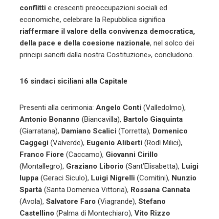
conflitti
e crescenti preoccupazioni sociali ed
economiche, celebrare la Repubblica significa
riaffermare il valore della convivenza democratica,
della pace e della coesione nazionale
, nel solco dei
principi sanciti dalla nostra Costituzione», concludono.
16 sindaci siciliani alla Capitale
Presenti alla cerimonia:
Angelo Conti
(Valledolmo),
Antonio Bonanno
(Biancavilla),
Bartolo Giaquinta
(Giarratana),
Damiano Scalici
(Torretta),
Domenico
Caggegi
(Valverde),
Eugenio Aliberti
(Rodì Milici),
Franco Fiore
(Caccamo),
Giovanni Cirillo
(Montallegro),
Graziano Liborio
(Sant’Elisabetta),
Luigi
Iuppa
(Geraci Siculo),
Luigi Nigrelli
(Comitini),
Nunzio
Spartà
(Santa Domenica Vittoria),
Rossana Cannata
(Avola),
Salvatore Faro
(Viagrande),
Stefano
Castellino
(Palma di Montechiaro),
Vito Rizzo