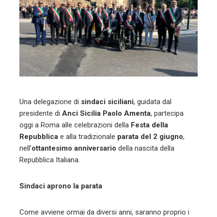
edIn
erest
mbleupon
l
Una delegazione di
sindaci siciliani
, guidata dal
presidente di
Anci Sicilia
Paolo Amenta
, partecipa
oggi a Roma alle celebrazioni della
Festa della
Repubblica
e alla tradizionale
parata del 2 giugno
,
nell’
ottantesimo anniversario
della nascita della
Repubblica Italiana.
Sindaci aprono la parata
Come avviene ormai da diversi anni, saranno proprio i