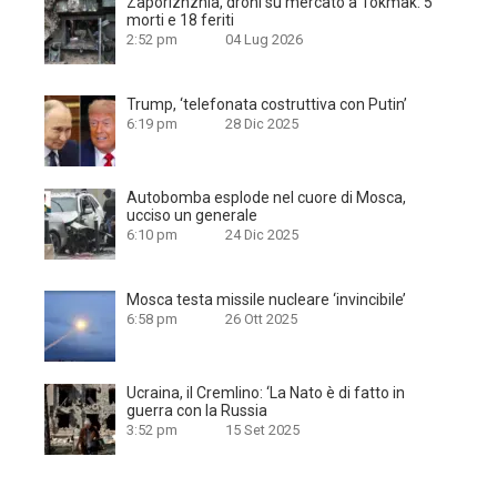
Zaporizhzhia, droni su mercato a Tokmak: 5
morti e 18 feriti
2:52 pm
04 Lug 2026
Trump, ‘telefonata costruttiva con Putin’
6:19 pm
28 Dic 2025
Autobomba esplode nel cuore di Mosca,
ucciso un generale
6:10 pm
24 Dic 2025
Mosca testa missile nucleare ‘invincibile’
6:58 pm
26 Ott 2025
Ucraina, il Cremlino: ‘La Nato è di fatto in
guerra con la Russia
3:52 pm
15 Set 2025