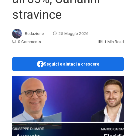
stravince
Redazione
25 Maggio 2026
0 Comments
1 Min Read
Seguici e aiutaci a crescere
ebook
ter
edIn
erest