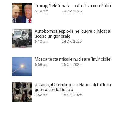
Trump, ‘telefonata costruttiva con Putin’
6:19 pm
28 Dic 2025
Autobomba esplode nel cuore di Mosca,
ucciso un generale
6:10 pm
24 Dic 2025
Mosca testa missile nucleare ‘invincibile’
6:58 pm
26 Ott 2025
Ucraina, il Cremlino: ‘La Nato è di fatto in
guerra con la Russia
3:52 pm
15 Set 2025