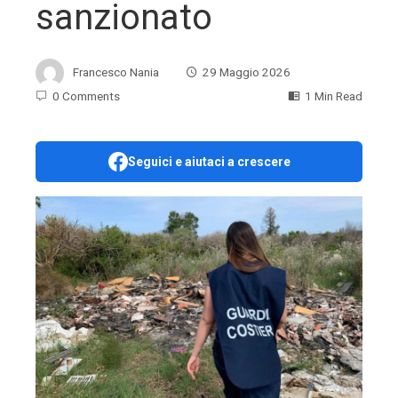
sanzionato
Francesco Nania
29 Maggio 2026
0 Comments
1 Min Read
Seguici e aiutaci a crescere
ebook
ter
edIn
erest
mbleupon