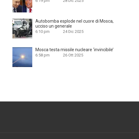
6:19 pm
28 Dic 2025
Autobomba esplode nel cuore di Mosca,
ucciso un generale
6:10 pm
24 Dic 2025
Mosca testa missile nucleare ‘invincibile’
6:58 pm
26 Ott 2025